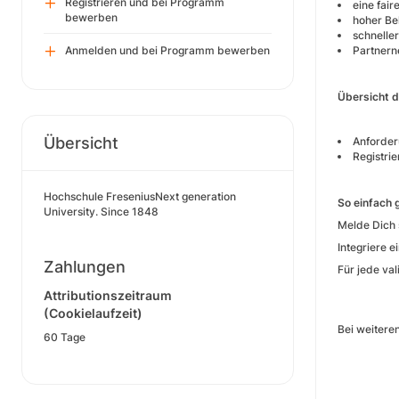
Registrieren und bei Programm
eine fai
bewerben
hoher Be
schneller
Anmelden und bei Programm bewerben
Partnern
Übersicht 
Übersicht
Anforder
Registri
Hochschule FreseniusNext generation
So einfach 
University. Since 1848
Melde Dich 
Integriere e
Zahlungen
Für jede val
Attributionszeitraum
(Cookielaufzeit)
Bei weitere
60 Tage