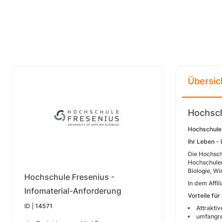
Übersic
Hochsch
Hochschule 
Ihr Leben - 
Die Hochsch
Hochschulen
Biologie, W
Hochschule Fresenius -
In dem Affi
Infomaterial-Anforderung
Vorteile für
ID |
14571
Attraktiv
umfangre