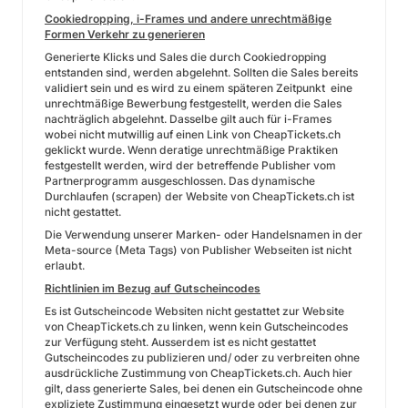
Cookiedropping, i-Frames und andere unrechtmäßige
Formen Verkehr zu generieren
Generierte Klicks und Sales die durch Cookiedropping
entstanden sind, werden abgelehnt. Sollten die Sales bereits
validiert sein und es wird zu einem späteren Zeitpunkt eine
unrechtmäßige Bewerbung festgestellt, werden die Sales
nachträglich abgelehnt. Dasselbe gilt auch für i-Frames
wobei nicht mutwillig auf einen Link von CheapTickets.ch
geklickt wurde. Wenn deratige unrechtmäßige Praktiken
festgestellt werden, wird der betreffende Publisher vom
Partnerprogramm ausgeschlossen. Das dynamische
Durchlaufen (scrapen) der Website von CheapTickets.ch ist
nicht gestattet.
Die Verwendung unserer Marken- oder Handelsnamen in der
Meta-source (Meta Tags) von Publisher Webseiten ist nicht
erlaubt.
Richtlinien im Bezug auf Gutscheincodes
Es ist Gutscheincode Websiten nicht gestattet zur Website
von CheapTickets.ch zu linken, wenn kein Gutscheincodes
zur Verfügung steht. Ausserdem ist es nicht gestattet
Gutscheincodes zu publizieren und/ oder zu verbreiten ohne
ausdrückliche Zustimmung von CheapTickets.ch. Auch hier
gilt, dass generierte Sales, bei denen ein Gutscheincode ohne
expliziete Zustimmung eingesetzt wurde oder bei denen zur