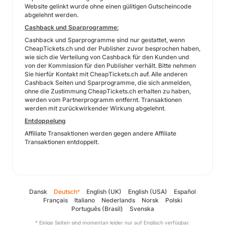
Website gelinkt wurde ohne einen gülitigen Gutscheincode
abgelehnt werden.
Cashback und Sparprogramme:
Cashback und Sparprogramme sind nur gestattet, wenn
CheapTickets.ch und der Publisher zuvor besprochen haben,
wie sich die Verteilung von Cashback für den Kunden und
von der Kommission für den Publisher verhält. Bitte nehmen
Sie hierfür Kontakt mit CheapTickets.ch auf. Alle anderen
Cashback Seiten und Sparprogramme, die sich anmelden,
ohne die Zustimmung CheapTickets.ch erhalten zu haben,
werden vom Partnerprogramm entfernt. Transaktionen
werden mit zurückwirkender Wirkung abgelehnt.
Entdoppelung
Affiliate Transaktionen werden gegen andere Affiliate
Transaktionen entdoppelt.
Dansk
Deutsch
English (UK)
English (USA)
Español
*
Français
Italiano
Nederlands
Norsk
Polski
Português (Brasil)
Svenska
* Einige Seiten sind momentan leider nur auf Englisch verfügbar.