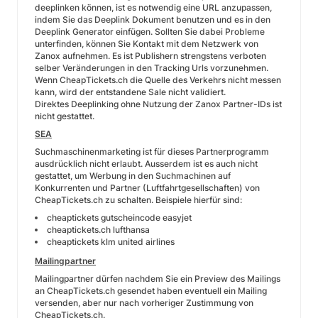
deeplinken können, ist es notwendig eine URL anzupassen,
indem Sie das Deeplink Dokument benutzen und es in den
Deeplink Generator einfügen. Sollten Sie dabei Probleme
unterfinden, können Sie Kontakt mit dem Netzwerk von
Zanox aufnehmen. Es ist Publishern strengstens verboten
selber Veränderungen in den Tracking Urls vorzunehmen.
Wenn CheapTickets.ch die Quelle des Verkehrs nicht messen
kann, wird der entstandene Sale nicht validiert.
Direktes Deeplinking ohne Nutzung der Zanox Partner-IDs ist
nicht gestattet.
SEA
Suchmaschinenmarketing ist für dieses Partnerprogramm
ausdrücklich nicht erlaubt. Ausserdem ist es auch nicht
gestattet, um Werbung in den Suchmachinen auf
Konkurrenten und Partner (Luftfahrtgesellschaften) von
CheapTickets.ch zu schalten. Beispiele hierfür sind:
cheaptickets gutscheincode easyjet
cheaptickets.ch lufthansa
cheaptickets klm united airlines
Mailingpartner
Mailingpartner dürfen nachdem Sie ein Preview des Mailings
an CheapTickets.ch gesendet haben eventuell ein Mailing
versenden, aber nur nach vorheriger Zustimmung von
CheapTickets.ch.