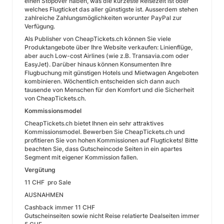
einen Stopover haben, was die kürzeste Reisezeit ist oder
welches Flugticket das aller günstigste ist. Ausserdem stehen
zahlreiche Zahlungsmöglichkeiten worunter PayPal zur
Verfügung.
Als Publisher von CheapTickets.ch können Sie viele
Produktangebote über Ihre Website verkaufen: Linienflüge,
aber auch Low-cost Airlines (wie z.B. Transavia.com oder
EasyJet). Darüber hinaus können Konsumenten Ihre
Flugbuchung mit günstigen Hotels und Mietwagen Angeboten
kombinieren. Wöchentlich entscheiden sich dann auch
tausende von Menschen für den Komfort und die Sicherheit
von CheapTickets.ch.
Kommissionsmodel
CheapTickets.ch bietet Ihnen ein sehr attraktives
Kommissionsmodel. Bewerben Sie CheapTickets.ch und
profitieren Sie von hohen Kommissionen auf Flugtickets! Bitte
beachten Sie, dass Gutscheincode Seiten in ein apartes
Segment mit eigener Kommission fallen.
Vergütung
11 CHF pro Sale
AUSNAHMEN
Cashback immer 11 CHF
Gutscheinseiten sowie nicht Reise relatierte Dealseiten immer