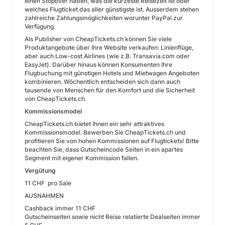
einen Stopover haben, was die kürzeste Reisezeit ist oder
welches Flugticket das aller günstigste ist. Ausserdem stehen
zahlreiche Zahlungsmöglichkeiten worunter PayPal zur
Verfügung.
Als Publisher von CheapTickets.ch können Sie viele
Produktangebote über Ihre Website verkaufen: Linienflüge,
aber auch Low-cost Airlines (wie z.B. Transavia.com oder
EasyJet). Darüber hinaus können Konsumenten Ihre
Flugbuchung mit günstigen Hotels und Mietwagen Angeboten
kombinieren. Wöchentlich entscheiden sich dann auch
tausende von Menschen für den Komfort und die Sicherheit
von CheapTickets.ch.
Kommissionsmodel
CheapTickets.ch bietet Ihnen ein sehr attraktives
Kommissionsmodel. Bewerben Sie CheapTickets.ch und
profitieren Sie von hohen Kommissionen auf Flugtickets! Bitte
beachten Sie, dass Gutscheincode Seiten in ein apartes
Segment mit eigener Kommission fallen.
Vergütung
11 CHF pro Sale
AUSNAHMEN
Cashback immer 11 CHF
Gutscheinseiten sowie nicht Reise relatierte Dealseiten immer