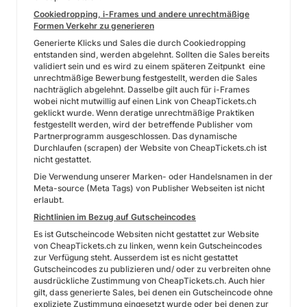
Cookiedropping, i-Frames und andere unrechtmäßige
Formen Verkehr zu generieren
Generierte Klicks und Sales die durch Cookiedropping
entstanden sind, werden abgelehnt. Sollten die Sales bereits
validiert sein und es wird zu einem späteren Zeitpunkt eine
unrechtmäßige Bewerbung festgestellt, werden die Sales
nachträglich abgelehnt. Dasselbe gilt auch für i-Frames
wobei nicht mutwillig auf einen Link von CheapTickets.ch
geklickt wurde. Wenn deratige unrechtmäßige Praktiken
festgestellt werden, wird der betreffende Publisher vom
Partnerprogramm ausgeschlossen. Das dynamische
Durchlaufen (scrapen) der Website von CheapTickets.ch ist
nicht gestattet.
Die Verwendung unserer Marken- oder Handelsnamen in der
Meta-source (Meta Tags) von Publisher Webseiten ist nicht
erlaubt.
Richtlinien im Bezug auf Gutscheincodes
Es ist Gutscheincode Websiten nicht gestattet zur Website
von CheapTickets.ch zu linken, wenn kein Gutscheincodes
zur Verfügung steht. Ausserdem ist es nicht gestattet
Gutscheincodes zu publizieren und/ oder zu verbreiten ohne
ausdrückliche Zustimmung von CheapTickets.ch. Auch hier
gilt, dass generierte Sales, bei denen ein Gutscheincode ohne
expliziete Zustimmung eingesetzt wurde oder bei denen zur