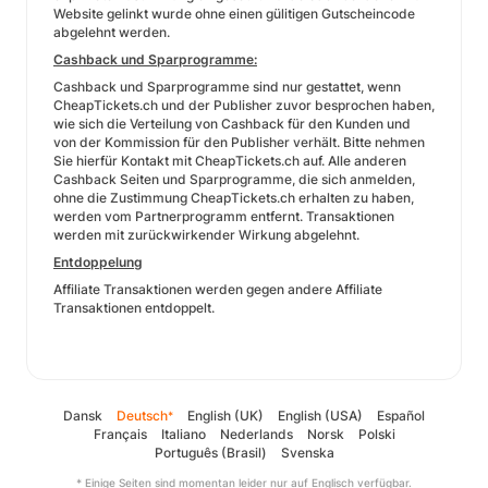
Website gelinkt wurde ohne einen gülitigen Gutscheincode
abgelehnt werden.
Cashback und Sparprogramme:
Cashback und Sparprogramme sind nur gestattet, wenn
CheapTickets.ch und der Publisher zuvor besprochen haben,
wie sich die Verteilung von Cashback für den Kunden und
von der Kommission für den Publisher verhält. Bitte nehmen
Sie hierfür Kontakt mit CheapTickets.ch auf. Alle anderen
Cashback Seiten und Sparprogramme, die sich anmelden,
ohne die Zustimmung CheapTickets.ch erhalten zu haben,
werden vom Partnerprogramm entfernt. Transaktionen
werden mit zurückwirkender Wirkung abgelehnt.
Entdoppelung
Affiliate Transaktionen werden gegen andere Affiliate
Transaktionen entdoppelt.
Dansk
Deutsch
English (UK)
English (USA)
Español
*
Français
Italiano
Nederlands
Norsk
Polski
Português (Brasil)
Svenska
* Einige Seiten sind momentan leider nur auf Englisch verfügbar.