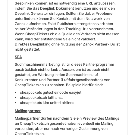
deeplinken können, ist es notwendig eine URL anzupassen,
indem Sie das Deeplink Dokument benutzen und es in den
Deeplink Generator einfügen. Sollten Sie dabei Probleme
unterfinden, können Sie Kontakt mit dem Netzwerk von
Zanox aufnehmen. Es ist Publishern strengstens verboten
selber Veränderungen in den Tracking Urls vorzunehmen.
Wenn CheapTickets.ch die Quelle des Verkehrs nicht messen
kann, wird der entstandene Sale nicht validiert.
Direktes Deeplinking ohne Nutzung der Zanox Partner-IDs ist
nicht gestattet.
SEA
Suchmaschinenmarketing ist für dieses Partnerprogramm
ausdrücklich nicht erlaubt. Ausserdem ist es auch nicht
gestattet, um Werbung in den Suchmachinen auf
Konkurrenten und Partner (Luftfahrtgesellschaften) von
CheapTickets.ch zu schalten. Beispiele hierfür sind:
cheaptickets gutscheincode easyjet
cheaptickets.ch lufthansa
cheaptickets klm united airlines
Mailingpartner
Mailingpartner dürfen nachdem Sie ein Preview des Mailings
an CheapTickets.ch gesendet haben eventuell ein Mailing
versenden, aber nur nach vorheriger Zustimmung von
CheapTickets.ch.