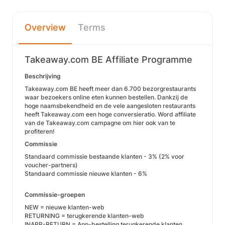
Overview
Terms
Takeaway.com BE Affiliate Programme
Beschrijving
Takeaway.com BE heeft meer dan 6.700 bezorgrestaurants
waar bezoekers online eten kunnen bestellen. Dankzij de
hoge naamsbekendheid en de vele aangesloten restaurants
heeft Takeaway.com een hoge conversieratio. Word affiliate
van de Takeaway.com campagne om hier ook van te
profiteren!
Commissie
Standaard commissie bestaande klanten - 3% (2% voor
voucher-partners)
Standaard commissie nieuwe klanten - 6%
Commissie-groepen
NEW = ​​nieuwe klanten-web
RETURNING = terugkerende klanten-web
INAPP-RETURN = App-bestelling terugkerende klanten