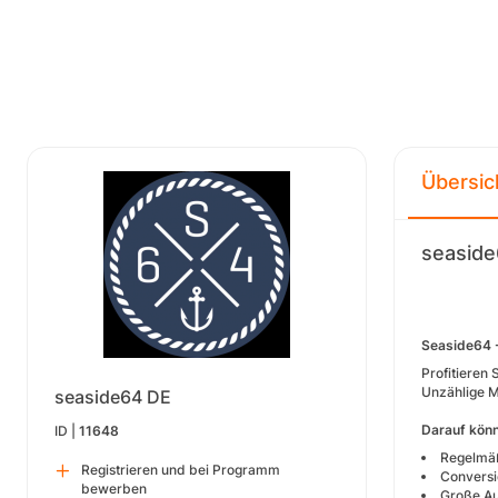
Übersic
seasid
Seaside64 -
Profitieren 
Unzählige M
seaside64 DE
Darauf könn
ID |
11648
Regelmäß
Registrieren und bei Programm
Conversi
bewerben
Große Au