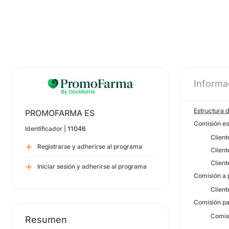
Informa
Estructura 
PROMOFARMA ES
Comisión e
Identificador |
11046
Cliente nu
Registrarse y adherirse al programa
Cliente nu
Cliente co
Iniciar sesión y adherirse al programa
Comisión a p
Cliente nu
Comisión p
​Comisión
Resumen