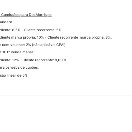
e Comissões para DocMorris.pt:
tandard:
te: 8,5% - Cliente recorrente: 5%.
te marca própria: 10% - Cliente recorrente marca própria: 8%.
m voucher: 2% (não aplicável CPAi)
a 101ª venda mensal:
te: 12% - Cliente recorrente: 8,00 %.
ra os webs de cupões:
linear de 5%.