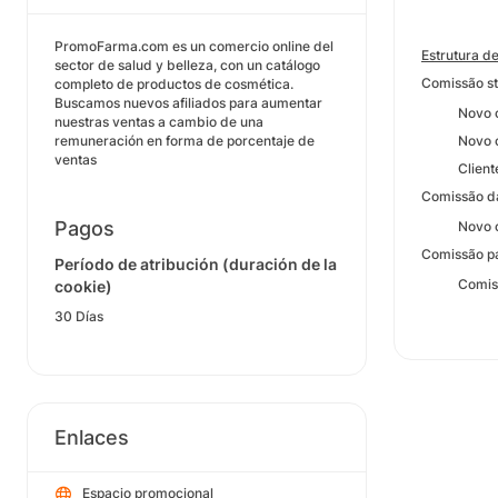
PromoFarma.com es un comercio online del
Estrutura d
sector de salud y belleza, con un catálogo
Comissão s
completo de productos de cosmética.
Buscamos nuevos afiliados para aumentar
Novo clien
nuestras ventas a cambio de una
remuneración en forma de porcentaje de
Novo clien
ventas
Cliente co
Comissão d
Pagos
Novo clien
Comissão pa
Período de atribución (duración de la
Comissão 
cookie)
30 Días
Enlaces
Espacio promocional