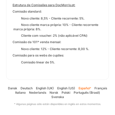
Estrutura de Comissões para DocMorris.pt:
Comissão standard:
Novo cliente: 8,5% - Cliente recorrente: 5%.
Novo cliente marca própria: 10% - Cliente recorrente
marca própria: 8%.
Cliente com voucher: 2% (não aplicável CPAi)
Comissão da 101ª venda mensal:
Novo cliente: 12% - Cliente recorrente: 8,00 %.
Comissão para os webs de cupões:
Comissão linear de 5%.
Dansk
Deutsch
English (UK)
English (US)
Español
Français
*
Italiano
Nederlands
Norsk
Polski
Português (Brasil)
Svenska
* Algunas páginas sólo están disponibles en inglés en estos momentos.