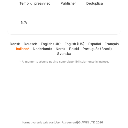
Tempi di preavviso
Publisher
Deduplica
N/A
Dansk
Deutsch
English (UK)
English (US)
Español
Français
Italiano
Nederlands
Norsk
Polski
Português (Brasil)
*
Svenska
* Al momento alcune pagine sono disponibili solamente in inglese.
Informativa sulla privacy
|
User Agreement
|
© AWIN LTD 2026