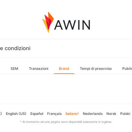
e condizioni
SEM
Transazioni
Brand
Tempi di preavviso
Publi
K)
English (US)
Español
Français
Italiano
Nederlands
Norsk
Polski
*
* Al momento alcune pagine sono disponibili solamente in inglese.