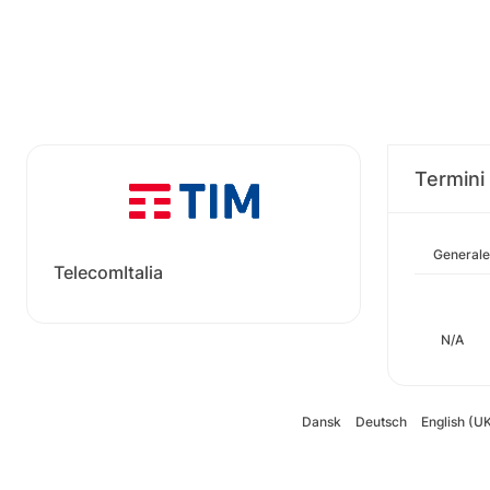
Termini 
Generale
TelecomItalia
N/A
Dansk
Deutsch
English (U