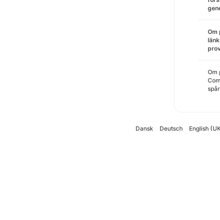
gene
Om p
länk
prov
Om p
Comp
spår
Dansk
Deutsch
English (U