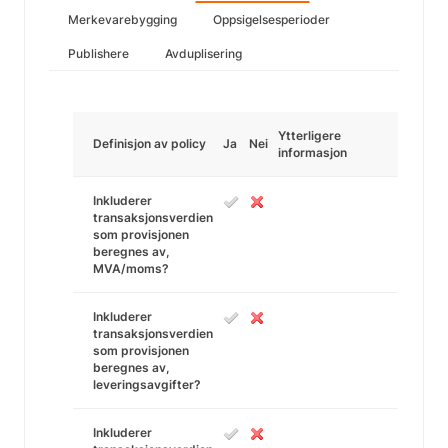
Merkevarebygging
Oppsigelsesperioder
Publishere
Avduplisering
Ytterligere
Definisjon av policy
Ja
Nei
informasjon
Inkluderer
transaksjonsverdien
som provisjonen
beregnes av,
MVA/moms?
Inkluderer
transaksjonsverdien
som provisjonen
beregnes av,
leveringsavgifter?
Inkluderer