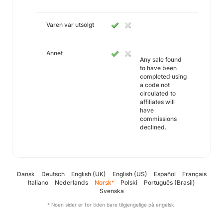
Varen var utsolgt
Annet
Any sale found
to have been
completed using
a code not
circulated to
affiliates will
have
commissions
declined.
Dansk
Deutsch
English (UK)
English (US)
Español
Français
Italiano
Nederlands
Norsk
Polski
Português (Brasil)
*
Svenska
* Noen sider er for tiden bare tilgjengelige på engelsk.