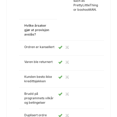
such as
PrettyLittleThing
or boohooMAN.
Hvilke årsaker
gjør at provisjon
avslås?
Ordren er kansellert
Varen ble returnert
Kunden besto ikke
kredittsjekken
Brudd på
programmets vilkår
og betingelser
Duplisert ordre