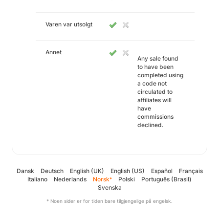
Varen var utsolgt
Annet
Any sale found
to have been
completed using
a code not
circulated to
affiliates will
have
commissions
declined.
Dansk
Deutsch
English (UK)
English (US)
Español
Français
Italiano
Nederlands
Norsk
Polski
Português (Brasil)
*
Svenska
* Noen sider er for tiden bare tilgjengelige på engelsk.