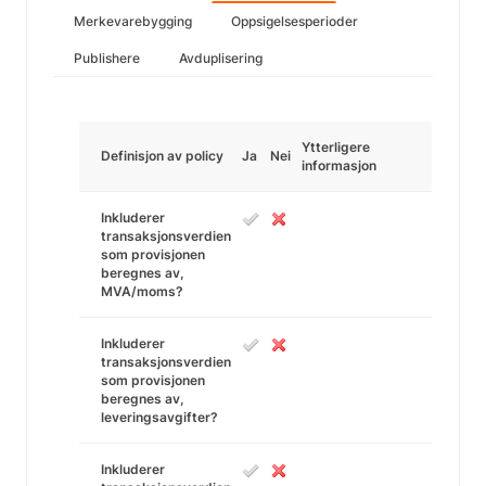
Merkevarebygging
Oppsigelsesperioder
Publishere
Avduplisering
Ytterligere
Definisjon av policy
Ja
Nei
informasjon
Inkluderer
transaksjonsverdien
som provisjonen
beregnes av,
MVA/moms?
Inkluderer
transaksjonsverdien
som provisjonen
beregnes av,
leveringsavgifter?
Inkluderer