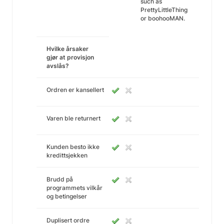
such as
PrettyLittleThing
or boohooMAN.
Hvilke årsaker
gjør at provisjon
avslås?
Ordren er kansellert
Varen ble returnert
Kunden besto ikke
kredittsjekken
Brudd på
programmets vilkår
og betingelser
Duplisert ordre