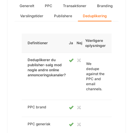
Generelt
PPC
Transaktioner
Branding
Varslingstider
Publishere
Deduplikering
Yderligere
Definitioner
Ja
Nej
oplysninger
Deduplikerer du
We
publisher-salg mod
dedupe
nogle andre online
against the
annonceringskanaler?
PPC and
email
channels.
PPC brand
PPC generisk