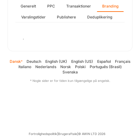
Generelt
PPC
Transaktioner
Branding
Varslingstider
Publishere
Deduplikering
.
Dansk
Deutsch
English (UK)
English (US)
Español
Français
*
Italiano
Nederlands
Norsk
Polski
Português (Brasil)
Svenska
* Nogle sider er for tiden kun tilgængelige på engelsk.
Fortrolighedspolitik
|
Brugeraftale
|
© AWIN LTD 2026