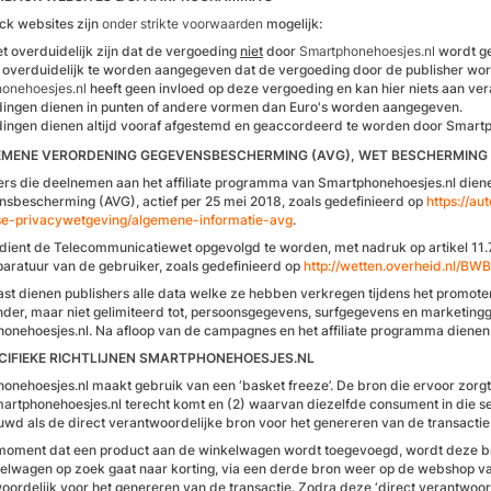
k websites zijn
onder strikte voorwaarden
mogelijk:
t overduidelijk zijn dat de vergoeding
niet
door
Smartphonehoesjes.nl
wordt g
t overduidelijk te worden aangegeven dat de vergoeding door de publisher wo
onehoesjes.nl
heeft geen invloed op deze vergoeding en kan hier niets aan ve
ingen dienen in punten of andere vormen dan Euro's worden aangegeven.
ingen dienen altijd vooraf afgestemd en geaccordeerd te worden door Smartph
EMENE VERORDENING GEGEVENSBESCHERMING (AVG), WET BESCHERMIN
ers die deelnemen aan het affiliate programma van Smartphonehoesjes.nl die
sbescherming (AVG), actief per 25 mei 2018, zoals gedefinieerd op
https://a
e-privacywetgeving/algemene-informatie-avg
.
dient de Telecommunicatiewet opgevolgd te worden, met nadruk op artikel 11.7
aratuur van de gebruiker, zoals gedefinieerd op
http://wetten.overheid.nl/
st dienen publishers alle data welke ze hebben verkregen tijdens het promot
der, maar niet gelimiteerd tot, persoonsgegevens, surfgegevens en marketingg
onehoesjes.nl. Na afloop van de campagnes en het affiliate programma dienen
ECIFIEKE RICHTLIJNEN SMARTPHONEHOESJES.NL
onehoesjes.nl maakt gebruik van een ‘basket freeze’. De bron die ervoor zor
rtphonehoesjes.nl terecht komt en (2) waarvan diezelfde consument in die s
wd als de direct verantwoordelijke bron voor het genereren van de transactie
moment dat een product aan de winkelwagen wordt toegevoegd, wordt deze bro
elwagen op zoek gaat naar korting, via een derde bron weer op de webshop van
oordelijk voor het genereren van de transactie. Zodra deze ‘direct verantwoord