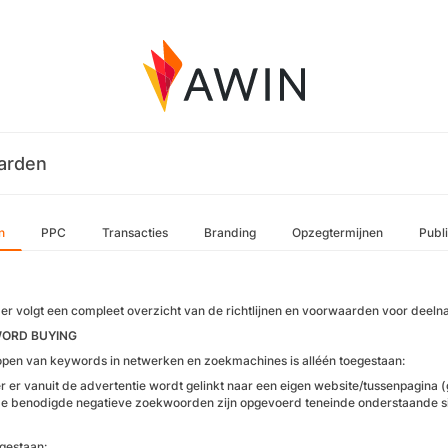
arden
n
PPC
Transacties
Branding
Opzegtermijnen
Publ
er volgt een compleet overzicht van de richtlijnen en voorwaarden voor deeln
WORD BUYING
open van keywords in netwerken en zoekmachines is alléén toegestaan:
 er vanuit de advertentie wordt gelinkt naar een eigen website/tussenpagina (ge
de benodigde negatieve zoekwoorden zijn opgevoerd teneinde onderstaande situa
egestaan: