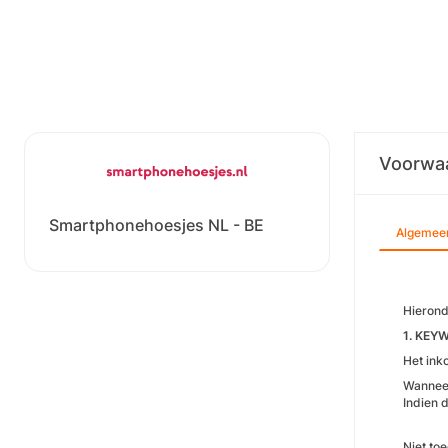
Voorwa
Smartphonehoesjes NL - BE
Algemee
Hierond
1. KEY
Het ink
Wanneer
Indien 
Niet to