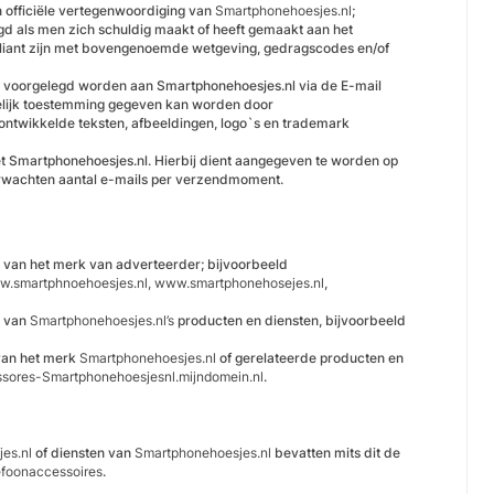
en officiële vertegenwoordiging van
Smartphonehoesjes.nl
;
gd als men zich schuldig maakt of heeft gemaakt aan het
mpliant zijn met bovengenoemde wetgeving, gedragscodes en/of
ng voorgelegd worden aan Smartphonehoesjes.nl via de E-mail
telijk toestemming gegeven kan worden door
f ontwikkelde teksten, afbeeldingen, logo`s en trademark
met Smartphonehoesjes.nl. Hierbij dient aangegeven te worden op
erwachten aantal e-mails per verzendmoment.
jn van het merk van adverteerder; bijvoorbeeld
w.smartphnoehoesjes.nl, www.smartphonehosejes.nl
,
n van
Smartphonehoesjes.nl’s
producten en diensten, bijvoorbeeld
 van het merk
Smartphonehoesjes.nl
of gerelateerde producten en
essores-Smartphonehoesjesnl.mijndomein.nl
.
es.nl
of diensten van
Smartphonehoesjes.nl
bevatten mits dit de
efoonaccessoires
.