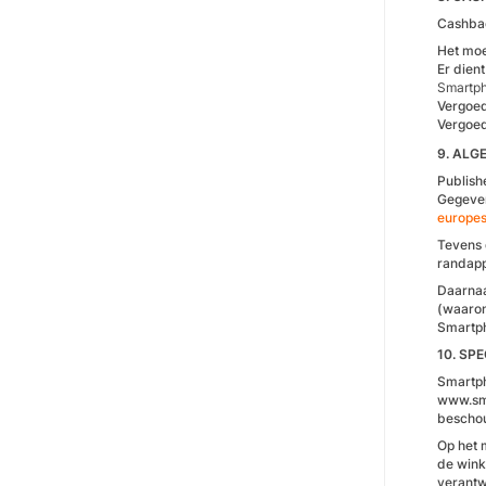
Cashbac
Het moe
Er dien
Smartph
Vergoed
Vergoed
9. ALG
Publish
Gegeven
europes
Tevens 
randapp
Daarnaa
(waaron
Smartph
10. SP
Smartph
www.sma
beschou
Op het 
de wink
verantw