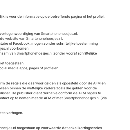
jk is voor de informatie op de betreffende pagina of het profiel.
le vertegenwoordiging van
Smartphonehoesjes.nl
.
r de website van
Smartphonehoesjes.nl
.
Youtube of Facebook, mogen zonder schriftelijke toestemming
es.nl
voorkomen.
it naam van
Smartphonehoesjes.nl
zonder vooraf schriftelijke
niet toegestaan.
cial media apps, pages of profielen.
orm de regels die daarvoor gelden als opgesteld door de AFM en
alléén binnen de wettelijke kaders zoals die gelden voor de
blisher. De publisher dient derhalve conform de AFM regels te
m contact op te nemen met de AFM of met
Smartphonehoesjes.nl
(via
t te verhogen.
hoesjes.nl
toegestaan op voorwaarde dat enkel kortingscodes