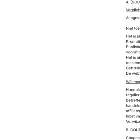
4. (SOC
Verplich
Aangev
Niet to
Het is 
Promoti
Publish
vooraf 
Het is n
toestem
Gebruik 
De web
Wél toe
Handele
regulie
betreff
handele
affilia
Inzet va
Verwijz
5. COU
Coupon-