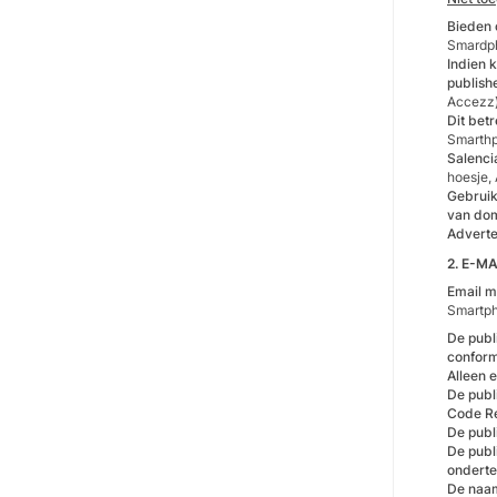
Bieden 
Smardph
Indien 
publish
Accezz
Dit bet
Smarthp
Salenci
hoesje,
Gebruik
van dom
Adverte
2. E-M
Email m
Smartph
De publ
conform
Alleen 
De publ
Code Re
De publ
De publ
onderte
De na