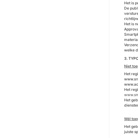
Het is 
De publ
verstur
richtlijn
Het is 
Approva
Smartph
materia
Verzend
welke d
3. TYP
Niet to
Het reg
www.s
m
www.ace
Het reg
www.sma
Het geb
dienste
Wél toe
Het geb
juiste s