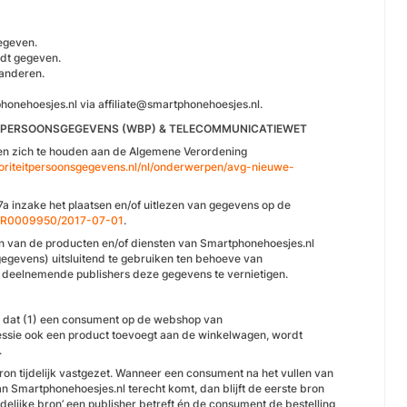
egeven.
rdt gegeven.
randeren.
onehoesjes.nl via affiliate@smartphonehoesjes.nl.
G PERSOONSGEGEVENS (WBP) & TELECOMMUNICATIEWET
nen zich te houden aan de Algemene Verordening
utoriteitpersoonsgegevens.nl/nl/onderwerpen/avg-nieuwe-
a inzake het plaatsen en/of uitlezen van gegevens op de
BWBR0009950/2017-07-01
.
en van de producten en/of diensten van Smartphonehoesjes.nl
egevens) uitsluitend te gebruiken ten behoeve van
 deelnemende publishers deze gegevens te vernietigen.
gt dat (1) een consument op de webshop van
essie ook een product toevoegt aan de winkelwagen, wordt
.
n tijdelijk vastgezet. Wanneer een consument na het vullen van
 Smartphonehoesjes.nl terecht komt, dan blijft de eerste bron
elijke bron’ een publisher betreft én de consument de bestelling