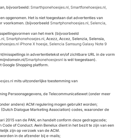
an, bijvoorbeeld:
Smarthponehoesjes.nl, Smartfonehoesjes.nl,
en opgenomen. Het is niet toegestaan dat advertenties van
er voorkomen. (bijvoorbeeld
Smartphonehoesjes.nl, Selencia,
isspellingsvormen van het merk (bijvoorbeeld
.nl, Smartphonehosejes.nl
, Acezz, Accez, Selenzia, Selensia,
hoesjes.nl iPhone X hoesje, Selencia Samsung Galaxy Note 9
misspellings in advertentietekst en/of zichtbare URL in de vorm
 mijndomein.nl/
Smartphonehoesjesnl
is wél toegestaan).
 Google Shopping platform.
sjes.nl
mits uitzonderlijke toestemming van
erming Persoonsgegevens, de Telecommunicatiewet (onder meer
s (onder andere) ACM regulering mogen gebruikt worden;
 (Dutch Dialogue Marketing Association) codes, waaronder de
ari 2015 van de PAN, en handelt conform deze gedragscode;
 Code of Conduct. Awin Benelux dient in het bezit te zijn van een
telijk zijn op verzoek van de ACM.
orden in de afzender bij e-mails;