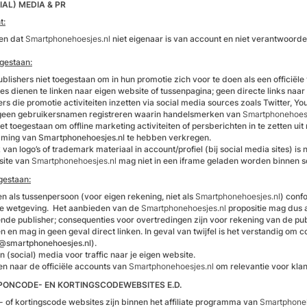
IAL) MEDIA & PR
t:
en dat
Smartphonehoesjes.nl
niet eigenaar is van account en niet verantwoordeli
egestaan:
publishers niet toegestaan om in hun promotie zich voor te doen als een officië
es dienen te linken naar eigen website of tussenpagina; geen directe links naa
ers die promotie activiteiten inzetten via social media sources zoals Twitter, 
geen gebruikersnamen registreren waarin handelsmerken van
Smartphonehoesj
iet toegestaan om offline marketing activiteiten of persberichten in te zetten u
ming van Smartphonehoesjes.nl te hebben verkregen.
van logo’s of trademark materiaal in account/profiel (bij social media sites) is 
site van
Smartphonehoesjes.nl
mag niet in een iframe geladen worden binnen so
gestaan:
n als tussenpersoon (voor eigen rekening, niet als
Smartphonehoesjes.nl
) conf
re wetgeving. Het aanbieden van de
Smartphonehoesjes.nl
propositie mag dus 
ende publisher; consequenties voor overtredingen zijn voor rekening van de pu
n en mag in geen geval direct linken. In geval van twijfel is het verstandig o
te@smartphonehoesjes.nl).
n (social) media voor traffic naar je eigen website.
en naar de officiële accounts van
Smartphonehoesjes.nl
om relevantie voor klan
PONCODE- EN KORTINGSCODEWEBSITES E.D.
 of kortingscode websites zijn binnen het affiliate programma van
Smartphone