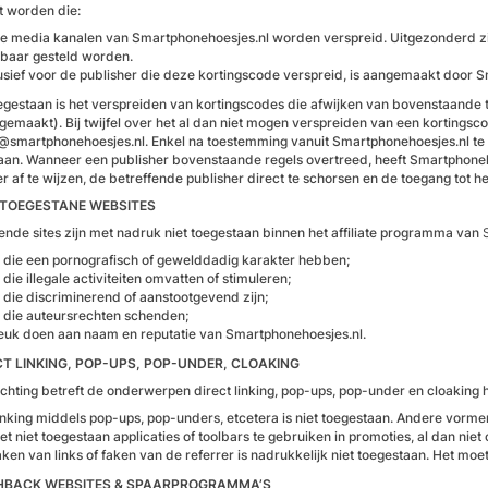
t worden die:
de media kanalen van Smartphonehoesjes.nl worden verspreid. Uitgezonderd zi
baar gesteld worden.
usief voor de publisher die deze kortingscode verspreid, is aangemaakt door 
egestaan is het verspreiden van kortingscodes die afwijken van bovenstaande t
ngemaakt). Bij twijfel over het al dan niet mogen verspreiden van een kortingsco
te@smartphonehoesjes.nl. Enkel na toestemming vanuit Smartphonehoesjes.nl te
aan. Wanneer een publisher bovenstaande regels overtreed, heeft Smartphoneh
er af te wijzen, de betreffende publisher direct te schorsen en de toegang tot h
T TOEGESTANE WEBSITES
ende sites zijn met nadruk niet toegestaan binnen het affiliate programma van
s die een pornografisch of gewelddadig karakter hebben;
 die illegale activiteiten omvatten of stimuleren;
s die discriminerend of aanstootgevend zijn;
s die auteursrechten schenden;
euk doen aan naam en reputatie van Smartphonehoesjes.nl.
ECT LINKING, POP-UPS, POP-UNDER, CLOAKING
lichting betreft de onderwerpen direct linking, pop-ups, pop-under en cloaking 
linking middels pop-ups, pop-unders, etcetera is niet toegestaan. Andere vorm
et niet toegestaan applicaties of toolbars te gebruiken in promoties, al dan niet
ken van links of faken van de referrer is nadrukkelijk niet toegestaan. Het moet t
SHBACK WEBSITES & SPAARPROGRAMMA’S