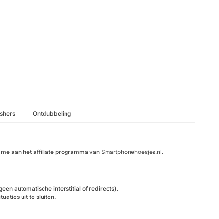
ishers
Ontdubbeling
ame aan het affiliate programma van
Smartphonehoesjes.nl
.
en automatische interstitial of redirects).
ties uit te sluiten.