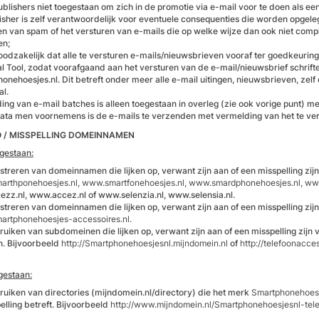
publishers niet toegestaan om zich in de promotie via e-mail voor te doen als e
isher is zelf verantwoordelijk voor eventuele consequenties die worden opgele
en van spam of het versturen van e-mails die op welke wijze dan ook niet co
en;
noodzakelijk dat alle te versturen e-mails/nieuwsbrieven vooraf ter goedkeuri
l Tool, zodat voorafgaand aan het versturen van de e-mail/nieuwsbrief schrif
onehoesjes.nl. Dit betreft onder meer alle e-mail uitingen, nieuwsbrieven, zel
al.
ing van e-mail batches is alleen toegestaan in overleg (zie ook vorige punt) 
ata men voornemens is de e-mails te verzenden met vermelding van het te v
O / MISSPELLING DOMEINNAMEN
egestaan:
istreren van domeinnamen die lijken op, verwant zijn aan of een misspelling zi
arthponehoesjes.nl, www.smartfonehoesjes.nl, www.smardphonehoesjes.nl, ww
zz.nl, www.accez.nl of www.selenzia.nl, www.selensia.nl.
istreren van domeinnamen die lijken op, verwant zijn aan of een misspelling zij
rtphonehoesjes-accessoires.nl.
ruiken van subdomeinen die lijken op, verwant zijn aan of een misspelling zijn
n. Bijvoorbeeld
http://Smartphonehoesjesnl.mijndomein.nl
of
http://telefoonacc
gestaan:
ruiken van directories (mijndomein.nl/directory) die het merk
Smartphonehoesj
pelling betreft. Bijvoorbeeld
http://www.mijndomein.nl/Smartphonehoesjesnl-tel