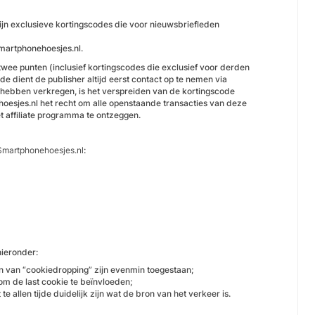
jn exclusieve kortingscodes die voor nieuwsbriefleden
Smartphonehoesjes.nl.
wee punten (inclusief kortingscodes die exclusief voor derden
de dient de publisher altijd eerst contact op te nemen via
 hebben verkregen, is het verspreiden van de kortingscode
oesjes.nl het recht om alle openstaande transacties van deze
et affiliate programma te ontzeggen.
Smartphonehoesjes.nl
:
hieronder:
en van “cookiedropping” zijn evenmin toegestaan;
 om de last cookie te beïnvloeden;
e allen tijde duidelijk zijn wat de bron van het verkeer is.