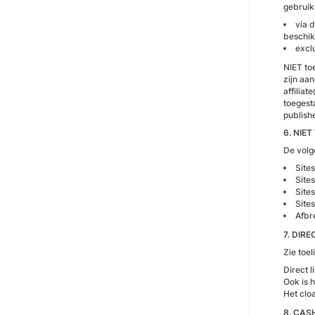
gebruik
via 
beschik
excl
NIET to
zijn aa
affilia
toegest
publish
6. NIE
De volg
Site
Sites
Site
Site
Afbr
7. DIR
Zie toe
Direct 
Ook is h
Het cloa
8. CA