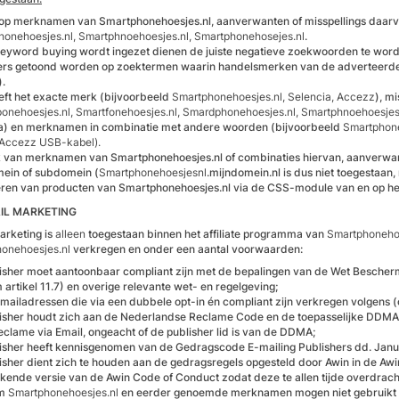
op merknamen van Smartphonehoesjes.nl, aanverwanten of misspellings daarv
onehoesjes.nl, Smartphnoehoesjes.nl, Smartphonehosejes.nl
.
keyword buying wordt ingezet dienen de juiste negatieve zoekwoorden te word
ers getoond worden op zoektermen waarin handelsmerken van de adverteerd
).
reft het exacte merk (bijvoorbeeld
Smartphonehoesjes.nl, Selencia, Accezz
), m
onehoesjes.nl, Smartfonehoesjes.nl, Smardphonehoesjes.nl, Smartphnoehoesjes
a) en merknamen in combinatie met andere woorden (bijvoorbeeld
Smartphone
 Accezz USB-kabel).
 van merknamen van Smartphonehoesjes.nl of combinaties hiervan, aanverwant/
ein of subdomein (
Smartphonehoesjesnl
.mijndomein.nl is dus niet toegestaan,
ren van producten van Smartphonehoesjes.nl via de CSS-module van en op het
AIL MARKETING
arketing is
alleen
toegestaan binnen het affiliate programma van
Smartphonehoe
onehoesjes.nl
verkregen en onder een aantal voorwaarden:
isher moet aantoonbaar compliant zijn met de bepalingen van de Wet Besch
 artikel 11.7) en overige relevante wet- en regelgeving;
emailadressen die via een dubbele opt-in én compliant zijn verkregen volgen
isher houdt zich aan de Nederlandse Reclame Code en de toepasselijke DDMA
clame via Email, ongeacht of de publisher lid is van de DDMA;
isher heeft kennisgenomen van de Gedragscode E-mailing Publishers dd. Janu
isher dient zich te houden aan de gedragsregels opgesteld door Awin in de Awin
kende versie van de Awin Code of Conduct zodat deze te allen tijde overdrach
am
Smartphonehoesjes.nl
en eerder genoemde merknamen mogen niet gebruikt w