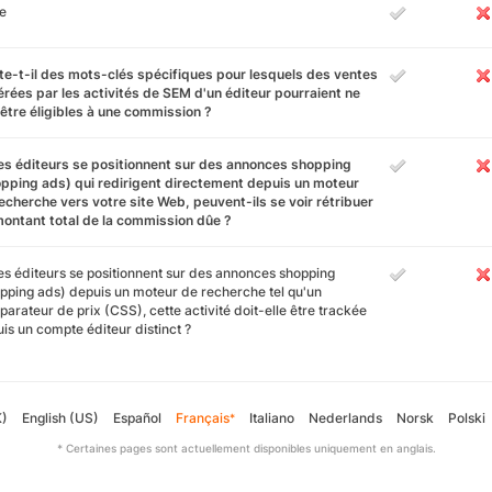
e
te-t-il des mots-clés spécifiques pour lesquels des ventes
rées par les activités de SEM d'un éditeur pourraient ne
être éligibles à une commission ?
es éditeurs se positionnent sur des annonces shopping
pping ads) qui redirigent directement depuis un moteur
echerche vers votre site Web, peuvent-ils se voir rétribuer
ontant total de la commission dûe ?
es éditeurs se positionnent sur des annonces shopping
pping ads) depuis un moteur de recherche tel qu'un
arateur de prix (CSS), cette activité doit-elle être trackée
is un compte éditeur distinct ?
K)
English (US)
Español
Français
Italiano
Nederlands
Norsk
Polski
*
* Certaines pages sont actuellement disponibles uniquement en anglais.