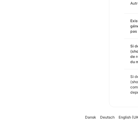
Autr
Exis
géné
pas 
Si d
(sho
de r
du m
Si d
(sho
comp
depu
Dansk
Deutsch
English (U