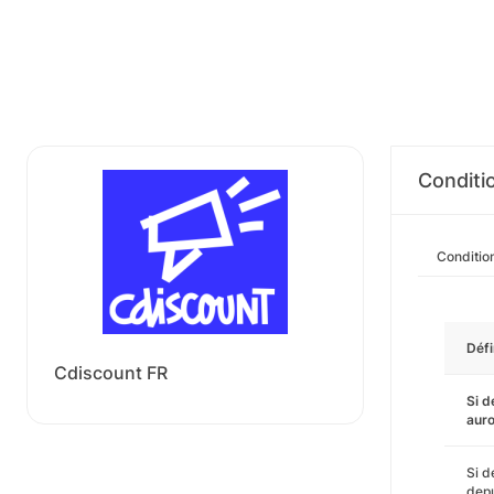
Conditi
Conditio
Défi
Cdiscount FR
Si d
auro
Si d
depu