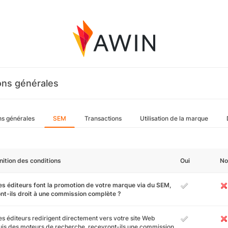
ons générales
ns générales
SEM
Transactions
Utilisation de la marque
nition des conditions
Oui
No
es éditeurs font la promotion de votre marque via du SEM,
nt-ils droit à une commission complète ?
es éditeurs redirigent directement vers votre site Web
is des moteurs de recherche, recevront-ils une commission