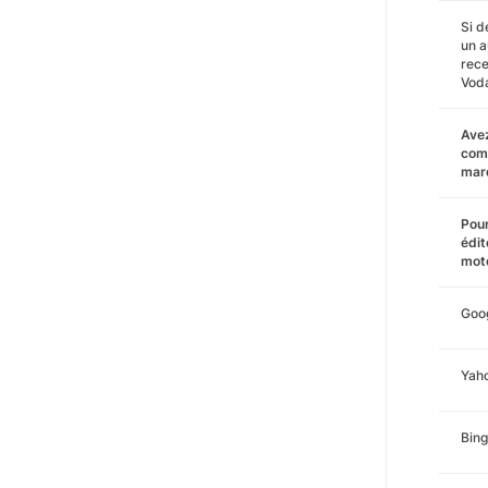
Si d
un a
rece
Vod
Avez
comm
mar
Pour
édit
mote
Goo
Yah
Bing