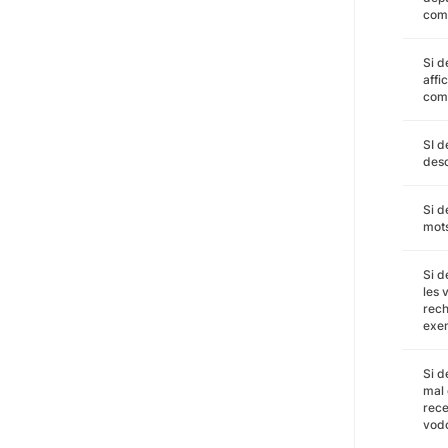
comp
Si d
affi
comp
SI d
desc
Si d
mots
Si d
les 
rech
exem
Si d
mal 
rece
vod