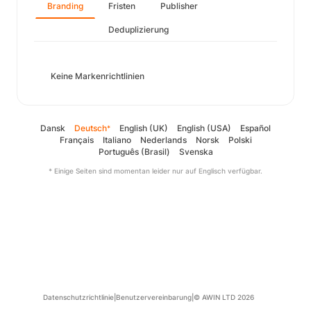
Branding
Fristen
Publisher
Deduplizierung
Keine Markenrichtlinien
Dansk
Deutsch
English (UK)
English (USA)
Español
*
Français
Italiano
Nederlands
Norsk
Polski
Português (Brasil)
Svenska
* Einige Seiten sind momentan leider nur auf Englisch verfügbar.
Datenschutzrichtlinie
|
Benutzervereinbarung
|
© AWIN LTD 2026