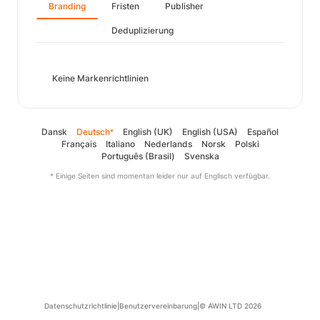
Branding
Fristen
Publisher
Deduplizierung
Keine Markenrichtlinien
Dansk
Deutsch
English (UK)
English (USA)
Español
*
Français
Italiano
Nederlands
Norsk
Polski
Português (Brasil)
Svenska
* Einige Seiten sind momentan leider nur auf Englisch verfügbar.
Datenschutzrichtlinie
|
Benutzervereinbarung
|
© AWIN LTD 2026