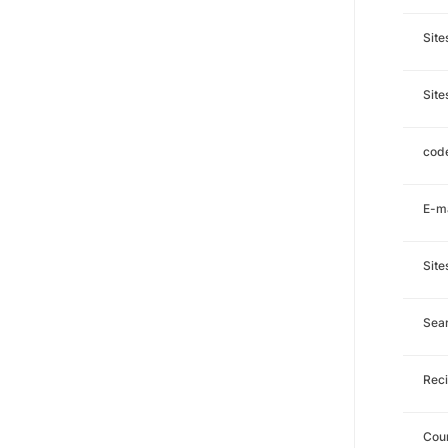
Sit
Site
code
E-ma
Site
Sea
Reci
Cour