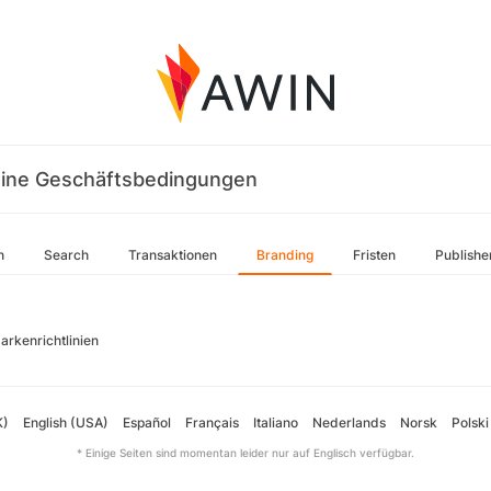
ine Geschäftsbedingungen
n
Search
Transaktionen
Branding
Fristen
Publishe
arkenrichtlinien
K)
English (USA)
Español
Français
Italiano
Nederlands
Norsk
Polski
* Einige Seiten sind momentan leider nur auf Englisch verfügbar.