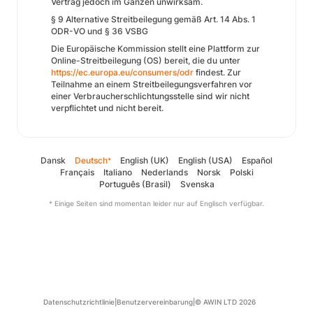
Vertrag jedoch im Ganzen unwirksam.
§ 9 Alternative Streitbeilegung gemäß Art. 14 Abs. 1
ODR-VO und § 36 VSBG
Die Europäische Kommission stellt eine Plattform zur
Online-Streitbeilegung (OS) bereit, die du unter
https://ec.europa.eu/consumers/odr
findest. Zur
Teilnahme an einem Streitbeilegungsverfahren vor
einer Verbraucherschlichtungsstelle sind wir nicht
verpflichtet und nicht bereit.
Dansk
Deutsch
English (UK)
English (USA)
Español
*
Français
Italiano
Nederlands
Norsk
Polski
Português (Brasil)
Svenska
* Einige Seiten sind momentan leider nur auf Englisch verfügbar.
Datenschutzrichtlinie
|
Benutzervereinbarung
|
© AWIN LTD 2026