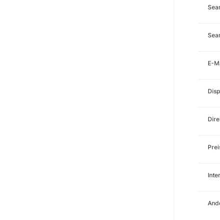
Sea
Sear
E-M
Disp
Dire
Prei
Int
Ande