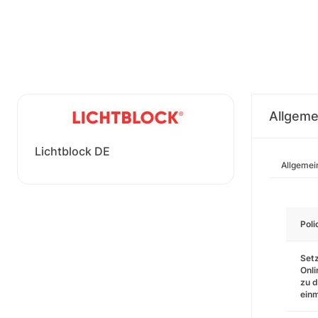
Allgeme
Lichtblock DE
Allgemei
Pol
Setz
Onli
zu d
einm