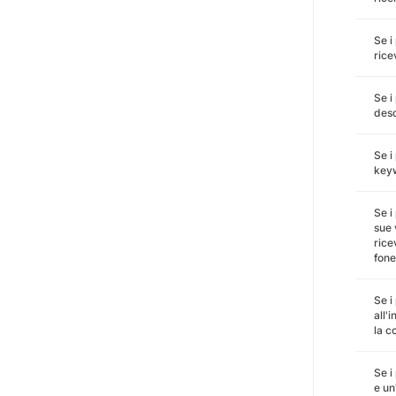
Se i
rice
Se i
desc
Se i
keyw
Se i
sue 
rice
fone
Se i
all'
la c
Se i
e un