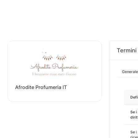
Termini 
Generale
Afrodite Profumeria IT
Defi
Se i
diri
Se i
rice