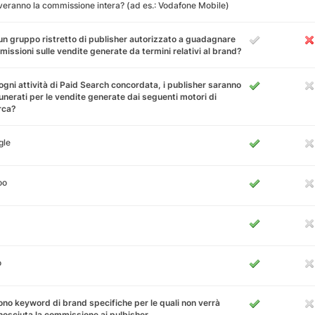
veranno la commissione intera? (ad es.: Vodafone Mobile)
un gruppo ristretto di publisher autorizzato a guadagnare
issioni sulle vendite generate da termini relativi al brand?
ogni attività di Paid Search concordata, i publisher saranno
nerati per le vendite generate dai seguenti motori di
rca?
gle
oo
o
ono keyword di brand specifiche per le quali non verrà
nosciuta la commissione ai pulbisher