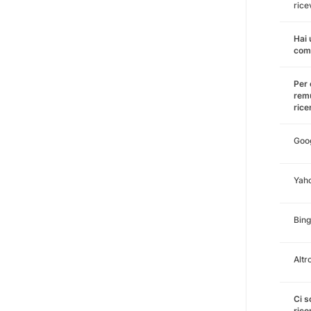
rice
Hai 
comm
Per 
remu
rice
Goo
Yah
Bing
Altr
Ci s
rico