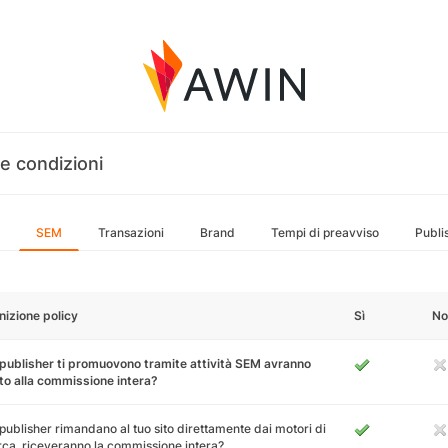
e condizioni
SEM
Transazioni
Brand
Tempi di preavviso
Publi
nizione policy
Sì
No
 publisher ti promuovono tramite attività SEM avranno
tto alla commissione intera?
 publisher rimandano al tuo sito direttamente dai motori di
rca, riceveranno la commissione intera?