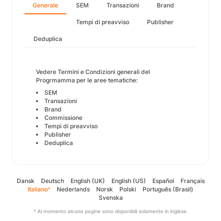
Generale
SEM
Transazioni
Brand
Tempi di preavviso
Publisher
Deduplica
Vedere Termini e Condizioni generali del
Progrmamma per le aree tematiche:
SEM
Transazioni
Brand
Commissione
Tempi di preavviso
Publisher
Deduplica
Dansk
Deutsch
English (UK)
English (US)
Español
Français
Italiano
Nederlands
Norsk
Polski
Português (Brasil)
*
Svenska
* Al momento alcune pagine sono disponibili solamente in inglese.