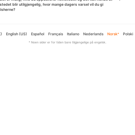
stedet blir utilgjengelig, hvor mange dagers varsel vil du gi
lisherne?
K)
English (US)
Español
Français
Italiano
Nederlands
Norsk
Polski
*
* Noen sider er for tiden bare tilgjengelige på engelsk.