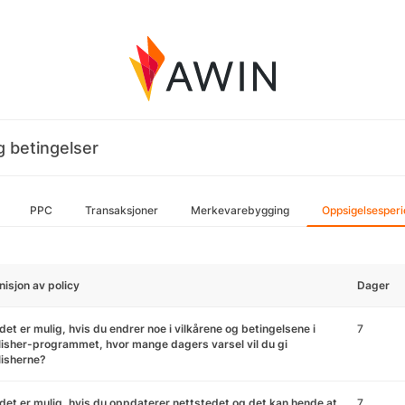
g betingelser
PPC
Transaksjoner
Merkevarebygging
Oppsigelsesper
nisjon av policy
Dager
det er mulig, hvis du endrer noe i vilkårene og betingelsene i
7
isher-programmet, hvor mange dagers varsel vil du gi
lisherne?
det er mulig, hvis du oppdaterer nettstedet og det kan hende at
7