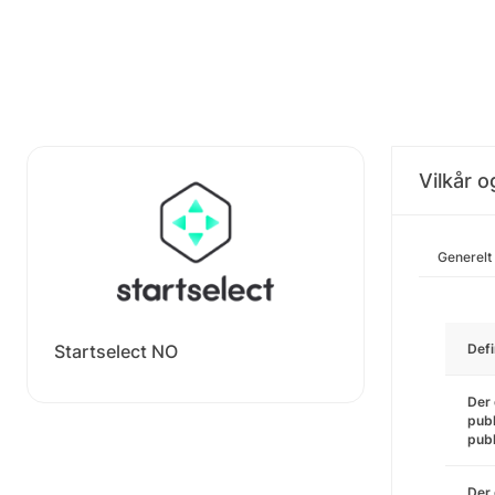
Vilkår o
Generelt
Startselect NO
Defi
Der 
publ
pub
Der 