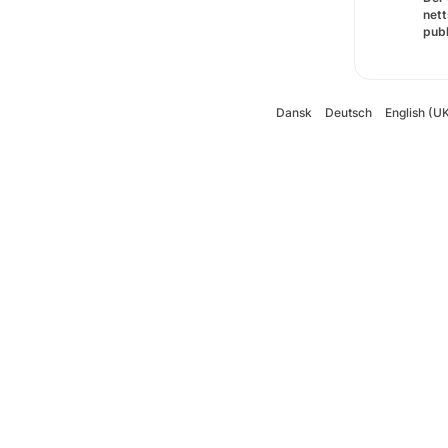
nett
pub
Dansk
Deutsch
English (U