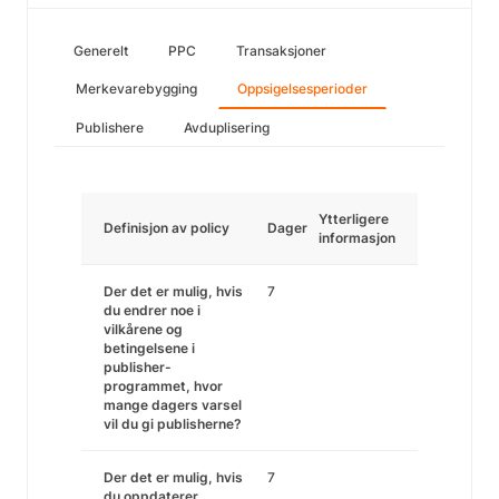
Generelt
PPC
Transaksjoner
Merkevarebygging
Oppsigelsesperioder
Publishere
Avduplisering
Ytterligere
Definisjon av policy
Dager
informasjon
Der det er mulig, hvis
7
du endrer noe i
vilkårene og
betingelsene i
publisher-
programmet, hvor
mange dagers varsel
vil du gi publisherne?
Der det er mulig, hvis
7
du oppdaterer