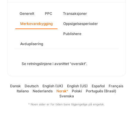
Generelt
PPC
Transaksjoner
Merkevarebygging
Oppsigelsesperioder
Publishere
Avduplisering
Se retningslinjene i avsnittet "oversikt".
Dansk
Deutsch
English (UK)
English (US)
Español
Français
Italiano
Nederlands
Norsk
Polski
Português (Brasil)
*
Svenska
* Noen sider er for tiden bare tilgjengelige på engelsk.