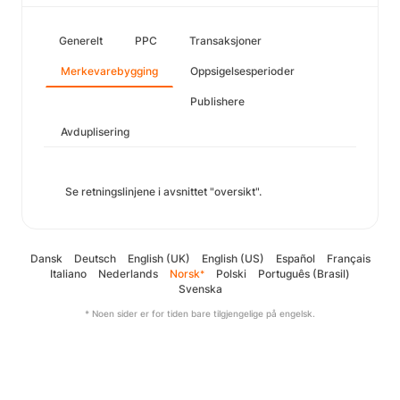
Generelt
PPC
Transaksjoner
Merkevarebygging
Oppsigelsesperioder
Publishere
Avduplisering
Se retningslinjene i avsnittet "oversikt".
Dansk
Deutsch
English (UK)
English (US)
Español
Français
Italiano
Nederlands
Norsk
Polski
Português (Brasil)
*
Svenska
* Noen sider er for tiden bare tilgjengelige på engelsk.