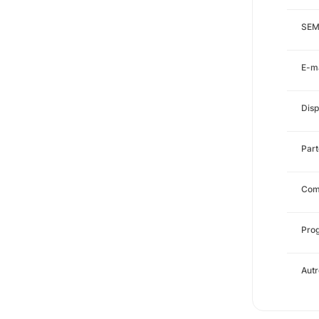
SEM
E-ma
Disp
Part
Comp
Prog
Autr