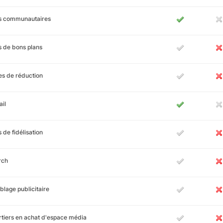
es communautaires
s de bons plans
s de réduction
il
s de fidélisation
rch
blage publicitaire
tiers en achat d'espace média