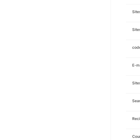
Sit
Site
code
E-ma
Site
Sea
Reci
Cour