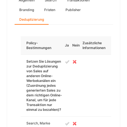
Allgemein
Search
Transaktionen
Branding
Fristen
Publisher
Deduplizierung
Policy-
Zusätzliche
Ja
Nein
Bestimmungen
Informationen
Setzen Sie Lösungen
zur Deduplizierung
von Sales auf
anderen Online-
Werbekanälen ein
(Zuordnung jedes
generierten Sales zu
dem richtigen Online-
Kanal, um für jede
Transaktion nur
einmal zu bezahlen)?
Search, Marke