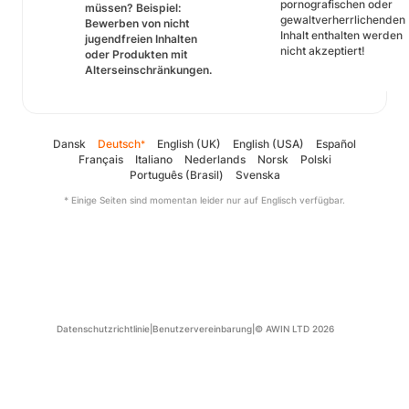
pornografischen oder
müssen? Beispiel:
gewaltverherrlichenden
Bewerben von nicht
Inhalt enthalten werden
jugendfreien Inhalten
nicht akzeptiert!
oder Produkten mit
Alterseinschränkungen.
Dansk
Deutsch
English (UK)
English (USA)
Español
*
Français
Italiano
Nederlands
Norsk
Polski
Português (Brasil)
Svenska
* Einige Seiten sind momentan leider nur auf Englisch verfügbar.
Datenschutzrichtlinie
|
Benutzervereinbarung
|
© AWIN LTD 2026