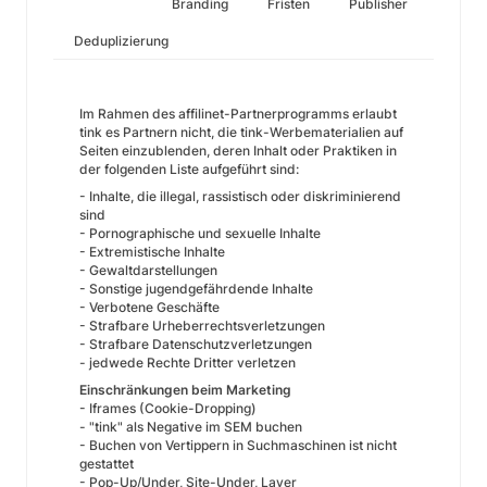
Branding
Fristen
Publisher
Deduplizierung
Im Rahmen des affilinet-Partnerprogramms erlaubt
tink es Partnern nicht, die tink-Werbematerialien auf
Seiten einzublenden, deren Inhalt oder Praktiken in
der folgenden Liste aufgeführt sind:
- Inhalte, die illegal, rassistisch oder diskriminierend
sind
- Pornographische und sexuelle Inhalte
- Extremistische Inhalte
- Gewaltdarstellungen
- Sonstige jugendgefährdende Inhalte
- Verbotene Geschäfte
- Strafbare Urheberrechtsverletzungen
- Strafbare Datenschutzverletzungen
- jedwede Rechte Dritter verletzen
Einschränkungen beim Marketing
- Iframes (Cookie-Dropping)
- "tink" als Negative im SEM buchen
- Buchen von Vertippern in Suchmaschinen ist nicht
gestattet
- Pop-Up/Under, Site-Under, Layer