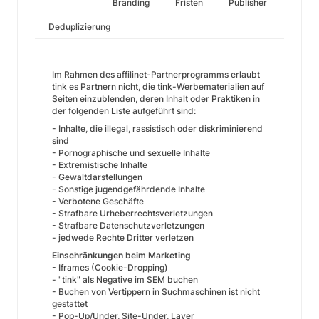
Branding
Fristen
Publisher
Deduplizierung
Im Rahmen des affilinet-Partnerprogramms erlaubt
tink es Partnern nicht, die tink-Werbematerialien auf
Seiten einzublenden, deren Inhalt oder Praktiken in
der folgenden Liste aufgeführt sind:
- Inhalte, die illegal, rassistisch oder diskriminierend
sind
- Pornographische und sexuelle Inhalte
- Extremistische Inhalte
- Gewaltdarstellungen
- Sonstige jugendgefährdende Inhalte
- Verbotene Geschäfte
- Strafbare Urheberrechtsverletzungen
- Strafbare Datenschutzverletzungen
- jedwede Rechte Dritter verletzen
Einschränkungen beim Marketing
- Iframes (Cookie-Dropping)
- "tink" als Negative im SEM buchen
- Buchen von Vertippern in Suchmaschinen ist nicht
gestattet
- Pop-Up/Under, Site-Under, Layer