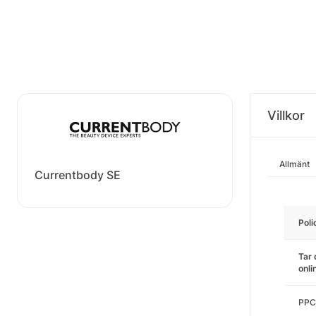
Villkor
Allmänt
Currentbody SE
Poli
Tar 
onl
PPC