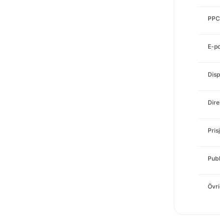
PPC
E-p
Disp
Dire
Pris
Publ
Övri