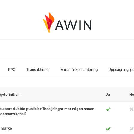
PPC
Transaktioner
Varumärkeshantering
Uppsägningspe
cydefinition
Ja
Ne
du bort dubbla publicistförsäljningar mot någon annan
ineannonskanal?
 märke