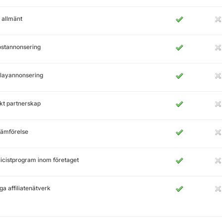
 allmänt
ostannonsering
layannonsering
kt partnerskap
jämförelse
icistprogram inom företaget
ga affiliatenätverk