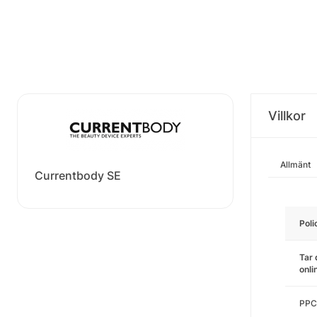
Villkor
Allmänt
Currentbody SE
Poli
Tar 
onl
PPC