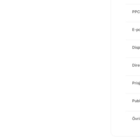
PPC
E-p
Disp
Dire
Pris
Publ
Övri