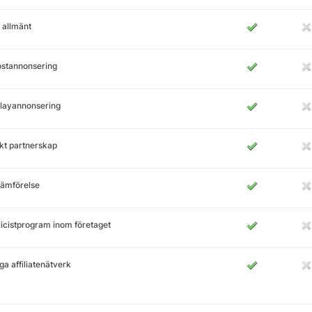
 allmänt
ostannonsering
layannonsering
kt partnerskap
jämförelse
icistprogram inom företaget
ga affiliatenätverk