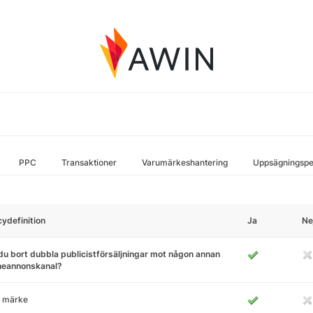
PPC
Transaktioner
Varumärkeshantering
Uppsägningspe
cydefinition
Ja
Ne
du bort dubbla publicistförsäljningar mot någon annan
ineannonskanal?
 märke