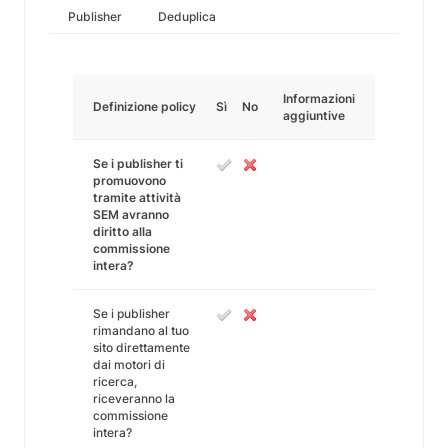
Publisher
Deduplica
Informazioni
Definizione policy
Sì
No
aggiuntive
Se i publisher ti
promuovono
tramite attività
SEM avranno
diritto alla
commissione
intera?
Se i publisher
rimandano al tuo
sito direttamente
dai motori di
ricerca,
riceveranno la
commissione
intera?