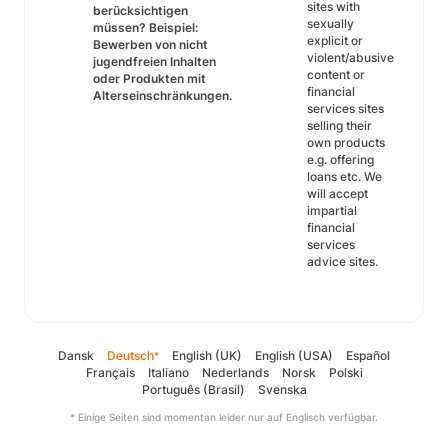
sites with
berücksichtigen
sexually
müssen? Beispiel:
explicit or
Bewerben von nicht
violent/abusive
jugendfreien Inhalten
content or
oder Produkten mit
financial
Alterseinschränkungen.
services sites
selling their
own products
e.g. offering
loans etc. We
will accept
impartial
financial
services
advice sites.
Dansk
Deutsch
English (UK)
English (USA)
Español
*
Français
Italiano
Nederlands
Norsk
Polski
Português (Brasil)
Svenska
* Einige Seiten sind momentan leider nur auf Englisch verfügbar.