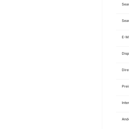
Sea
Sear
E-M
Disp
Dire
Prei
Int
Ande