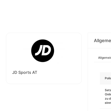
Allgeme
Allgemei
JD Sports AT
Pol
Setz
Onli
zu d
einm