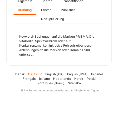
Allgemein
Search
Transaktionen
Branding
Fristen
Publisher
Deduplizierung
Keyword-Buchungen auf die Marken PRiSMA, Die
Vitalbrille, SpektroChrom oder auf
Konkurrenzmarken inklusive Fehlschreibungen,
Anlehnungen an die Marken oder Domains sind
untersagt.
Dansk
Deutsch
English (UK)
English (USA)
Español
*
Français
Italiano
Nederlands
Norsk
Polski
Português (Brasil)
Svenska
* Einige Seiten sind momentan leider nur auf Englisch verfügbar.