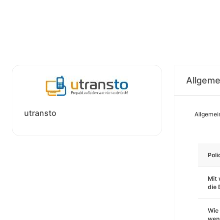
Allgeme
utransto
Allgemei
Pol
Mit 
die
Wie 
wenn