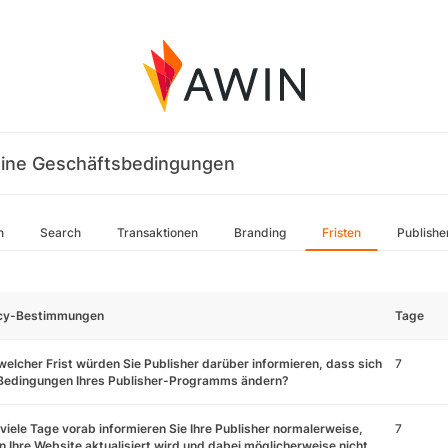
ine Geschäftsbedingungen
n
Search
Transaktionen
Branding
Fristen
Publishe
icy-Bestimmungen
Tage
welcher Frist würden Sie Publisher darüber informieren, dass sich
7
 Bedingungen Ihres Publisher-Programms ändern?
viele Tage vorab informieren Sie Ihre Publisher normalerweise,
7
 Ihre Website aktualisiert wird und dabei möglicherweise nicht