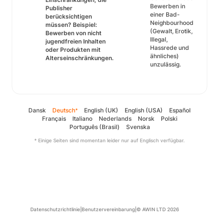
Bewerben in
Publisher
einer Bad-
berücksichtigen
Neighbourhood
müssen? Beispiel:
(Gewalt, Erotik,
Bewerben von nicht
Illegal,
jugendfreien Inhalten
Hassrede und
oder Produkten mit
ähnliches)
Alterseinschränkungen.
unzulässig.
Dansk
Deutsch
English (UK)
English (USA)
Español
*
Français
Italiano
Nederlands
Norsk
Polski
Português (Brasil)
Svenska
* Einige Seiten sind momentan leider nur auf Englisch verfügbar.
Datenschutzrichtlinie
|
Benutzervereinbarung
|
© AWIN LTD 2026