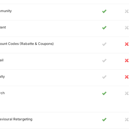
munity
tent
ount Codes (Rabatte & Coupons)
il
lty
rch
vioural Retargeting