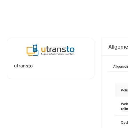
Allgeme
utransto
Allgemei
Pol
Wel
tei
Cas