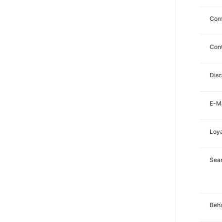
Com
Con
Disc
E-Ma
Loya
Sea
Beha