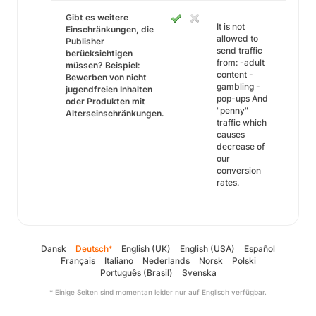
Gibt es weitere
It is not
Einschränkungen, die
allowed to
Publisher
send traffic
berücksichtigen
from: -adult
müssen? Beispiel:
content -
Bewerben von nicht
gambling -
jugendfreien Inhalten
pop-ups And
oder Produkten mit
"penny"
Alterseinschränkungen.
traffic which
causes
decrease of
our
conversion
rates.
Dansk
Deutsch
English (UK)
English (USA)
Español
*
Français
Italiano
Nederlands
Norsk
Polski
Português (Brasil)
Svenska
* Einige Seiten sind momentan leider nur auf Englisch verfügbar.