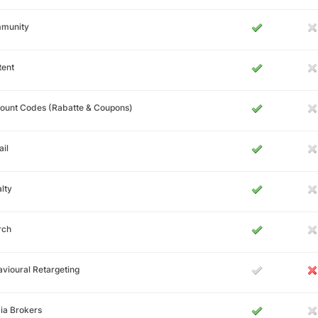
munity
tent
ount Codes (Rabatte & Coupons)
il
lty
rch
vioural Retargeting
ia Brokers