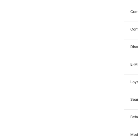
Com
Con
Disc
E-Ma
Loya
Sea
Beha
Med