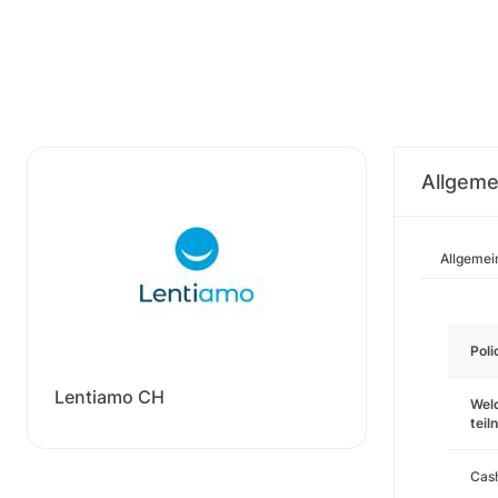
Allgeme
Allgemei
Pol
Lentiamo CH
Wel
tei
Cas