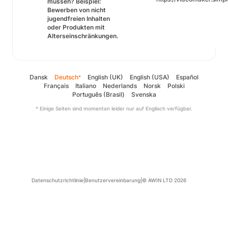
müssen? Beispiel:
Bewerben von nicht
jugendfreien Inhalten
oder Produkten mit
Alterseinschränkungen.
Dansk
Deutsch
English (UK)
English (USA)
Español
*
Français
Italiano
Nederlands
Norsk
Polski
Português (Brasil)
Svenska
* Einige Seiten sind momentan leider nur auf Englisch verfügbar.
Datenschutzrichtlinie
|
Benutzervereinbarung
|
© AWIN LTD 2026