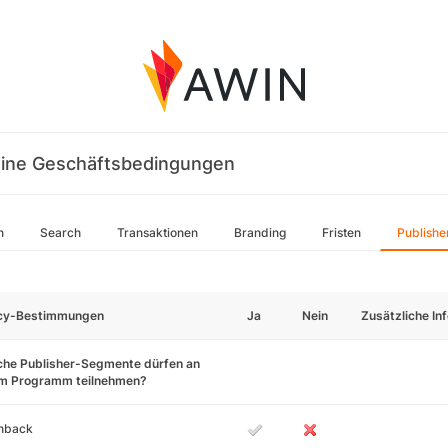
ine Geschäftsbedingungen
n
Search
Transaktionen
Branding
Fristen
Publishe
icy-Bestimmungen
Ja
Nein
Zusätzliche In
che Publisher-Segmente dürfen an
em Programm teilnehmen?
hback