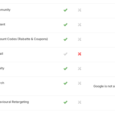
munity
tent
ount Codes (Rabatte & Coupons)
il
lty
rch
Google is not 
vioural Retargeting