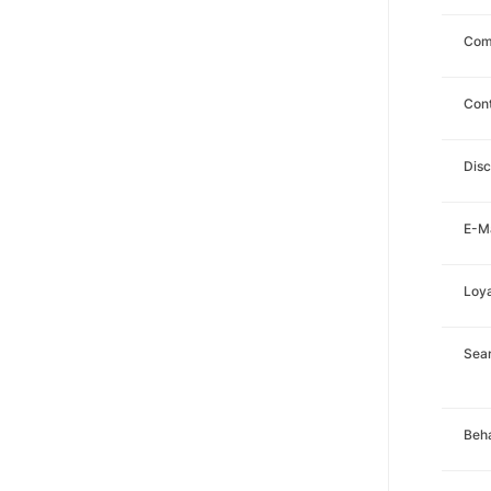
Com
Con
Disc
E-Ma
Loya
Sea
Beha