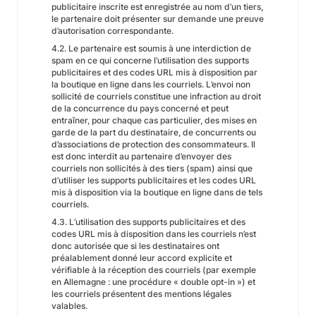
publicitaire inscrite est enregistrée au nom d’un tiers,
le partenaire doit présenter sur demande une preuve
d’autorisation correspondante.
4.2. Le partenaire est soumis à une interdiction de
spam en ce qui concerne l’utilisation des supports
publicitaires et des codes URL mis à disposition par
la boutique en ligne dans les courriels. L’envoi non
sollicité de courriels constitue une infraction au droit
de la concurrence du pays concerné et peut
entraîner, pour chaque cas particulier, des mises en
garde de la part du destinataire, de concurrents ou
d’associations de protection des consommateurs. Il
est donc interdit au partenaire d’envoyer des
courriels non sollicités à des tiers (spam) ainsi que
d’utiliser les supports publicitaires et les codes URL
mis à disposition via la boutique en ligne dans de tels
courriels.
4.3. L’utilisation des supports publicitaires et des
codes URL mis à disposition dans les courriels n’est
donc autorisée que si les destinataires ont
préalablement donné leur accord explicite et
vérifiable à la réception des courriels (par exemple
en Allemagne : une procédure « double opt-in ») et
les courriels présentent des mentions légales
valables.