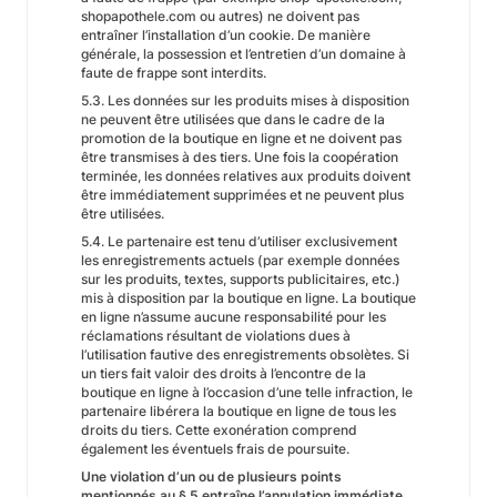
shopapothele.com ou autres) ne doivent pas
entraîner l’installation d’un cookie. De manière
générale, la possession et l’entretien d’un domaine à
faute de frappe sont interdits.
5.3. Les données sur les produits mises à disposition
ne peuvent être utilisées que dans le cadre de la
promotion de la boutique en ligne et ne doivent pas
être transmises à des tiers. Une fois la coopération
terminée, les données relatives aux produits doivent
être immédiatement supprimées et ne peuvent plus
être utilisées.
5.4. Le partenaire est tenu d’utiliser exclusivement
les enregistrements actuels (par exemple données
sur les produits, textes, supports publicitaires, etc.)
mis à disposition par la boutique en ligne. La boutique
en ligne n’assume aucune responsabilité pour les
réclamations résultant de violations dues à
l’utilisation fautive des enregistrements obsolètes. Si
un tiers fait valoir des droits à l’encontre de la
boutique en ligne à l’occasion d’une telle infraction, le
partenaire libérera la boutique en ligne de tous les
droits du tiers. Cette exonération comprend
également les éventuels frais de poursuite.
Une violation d’un ou de plusieurs points
mentionnés au § 5 entraîne l’annulation immédiate