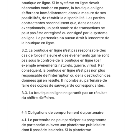
boutique en ligne. Si le système en ligne devait
néanmoins tomber en panne, la boutique en ligne
s’efforcera immédiatement, dans la mesure de ses
possibilités, de rétablir la disponibilité. Les parties
contractantes reconnaissent que, dans des cas
exceptionnels, un petit nombre de transactions ne
peut pas être enregistré ou consigné par le système
en ligne. Le partenaire n’a aucun droit à l’encontre de
la boutique en ligne.
3.2. La boutique en ligne n’est pas responsable des
cas de force majeure et des événements qui ne sont
pas sous le contrôle de la boutique en ligne (par
exemple événements naturels, guerre, virus). Par
conséquent, la boutique en ligne n’est pas non plus
responsable de l’interruption ou de la destruction des
données qui en résulte. Il incombe au partenaire de
faire des copies de sauvegarde correspondantes.
3.3. La boutique en ligne ne garantit pas un résultat
du chiffre d’affaires.
§ 4 Obligations de comportement du partenaire
4.1. Le partenaire ne peut participer au programme
de partenariat qu’avec une plateforme publicitaire
dont il possède les droits. Si la plateforme