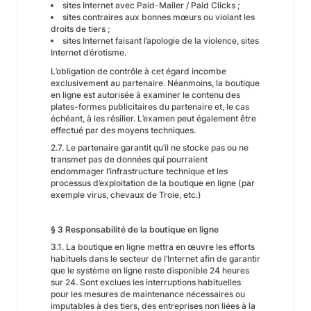
sites Internet avec Paid-Mailer / Paid Clicks ;
sites contraires aux bonnes mœurs ou violant les
droits de tiers ;
sites Internet faisant l’apologie de la violence, sites
Internet d’érotisme.
L’obligation de contrôle à cet égard incombe
exclusivement au partenaire. Néanmoins, la boutique
en ligne est autorisée à examiner le contenu des
plates-formes publicitaires du partenaire et, le cas
échéant, à les résilier. L’examen peut également être
effectué par des moyens techniques.
2.7. Le partenaire garantit qu’il ne stocke pas ou ne
transmet pas de données qui pourraient
endommager l’infrastructure technique et les
processus d’exploitation de la boutique en ligne (par
exemple virus, chevaux de Troie, etc.)
§ 3 Responsabilité de la boutique en ligne
3.1. La boutique en ligne mettra en œuvre les efforts
habituels dans le secteur de l’Internet afin de garantir
que le système en ligne reste disponible 24 heures
sur 24. Sont exclues les interruptions habituelles
pour les mesures de maintenance nécessaires ou
imputables à des tiers, des entreprises non liées à la