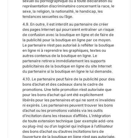
sexuel ou pornographique ou à toute déclaration ou
représentation discriminatoire concernant la race, le
sexe, la religion, la nationalité, le handicap, les
tendances sexuelles ou l’âge.
4.9. En outre, il est interdit au partenaire de créer
des pages Internet qui pourraient entraîner un risque
de confusion avec la boutique en ligne et de faire de
la publicité pour la boutique en ligne par ce moyen.
Le partenaire n’est pas autorisé à refléter la boutique
en ligne ni à reprendre les graphiques, textes ou
autres contenus de la boutique en ligne. Le
partenaire retirera immédiatement les supports
publicitaires de la boutique en ligne du site Internet
du partenaire si la boutique en ligne le lui demande.
4.10. Le partenaire peut faire de la publicité pour des
bons d’achat et des cadeaux dans le cadre de
promotions. Une telle promotion n’est autorisée que
pour les bons d’achat qui ont été explicitement
libérés pour les partenaires et qui ne sont ni invalides
ni expirés. Les partenaires peuvent trouver les bons
d’achat ou les promotions validés via les outils
d’incitation dans les réseaux d’affiliés. L’intégration
de toute extension technique (par exemple add-ons
ou plug-ins) ou d’un logiciel qui indique à l’utilisateur
des bons d’achat ou d’autres incitations lors de
l’ouverture de la boutique en ligne n’est pas autorisée.