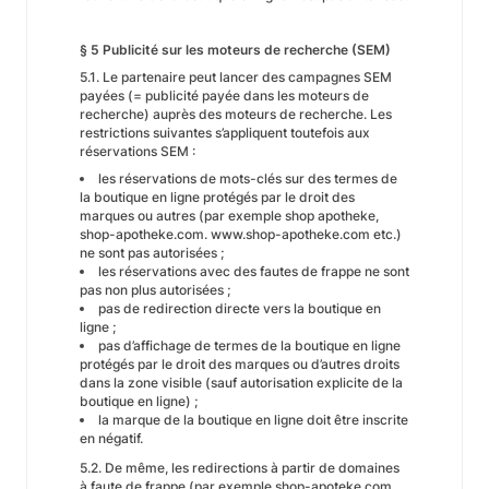
§ 5 Publicité sur les moteurs de recherche (SEM)
5.1. Le partenaire peut lancer des campagnes SEM
payées (= publicité payée dans les moteurs de
recherche) auprès des moteurs de recherche. Les
restrictions suivantes s’appliquent toutefois aux
réservations SEM :
les réservations de mots-clés sur des termes de
la boutique en ligne protégés par le droit des
marques ou autres (par exemple shop apotheke,
shop-apotheke.com. www.shop-apotheke.com etc.)
ne sont pas autorisées ;
les réservations avec des fautes de frappe ne sont
pas non plus autorisées ;
pas de redirection directe vers la boutique en
ligne ;
pas d’affichage de termes de la boutique en ligne
protégés par le droit des marques ou d’autres droits
dans la zone visible (sauf autorisation explicite de la
boutique en ligne) ;
la marque de la boutique en ligne doit être inscrite
en négatif.
5.2. De même, les redirections à partir de domaines
à faute de frappe (par exemple shop-apoteke.com,