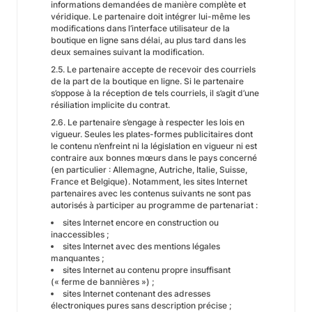
informations demandées de manière complète et
véridique. Le partenaire doit intégrer lui-même les
modifications dans l’interface utilisateur de la
boutique en ligne sans délai, au plus tard dans les
deux semaines suivant la modification.
2.5. Le partenaire accepte de recevoir des courriels
de la part de la boutique en ligne. Si le partenaire
s’oppose à la réception de tels courriels, il s’agit d’une
résiliation implicite du contrat.
2.6. Le partenaire s’engage à respecter les lois en
vigueur. Seules les plates-formes publicitaires dont
le contenu n’enfreint ni la législation en vigueur ni est
contraire aux bonnes mœurs dans le pays concerné
(en particulier : Allemagne, Autriche, Italie, Suisse,
France et Belgique). Notamment, les sites Internet
partenaires avec les contenus suivants ne sont pas
autorisés à participer au programme de partenariat :
sites Internet encore en construction ou
inaccessibles ;
sites Internet avec des mentions légales
manquantes ;
sites Internet au contenu propre insuffisant
(« ferme de bannières ») ;
sites Internet contenant des adresses
électroniques pures sans description précise ;