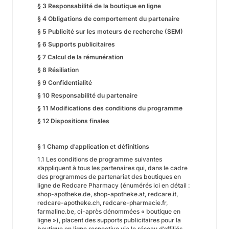
§ 3 Responsabilité de la boutique en ligne
§ 4 Obligations de comportement du partenaire
§ 5 Publicité sur les moteurs de recherche (SEM)
§ 6 Supports publicitaires
§ 7 Calcul de la rémunération
§ 8 Résiliation
§ 9 Confidentialité
§ 10 Responsabilité du partenaire
§ 11 Modifications des conditions du programme
§ 12 Dispositions finales
§ 1 Champ d’application et définitions
1.1 Les conditions de programme suivantes
s’appliquent à tous les partenaires qui, dans le cadre
des programmes de partenariat des boutiques en
ligne de Redcare Pharmacy (énumérés ici en détail :
shop-apotheke.de, shop-apotheke.at, redcare.it,
redcare-apotheke.ch, redcare-pharmacie.fr,
farmaline.be, ci-après dénommées « boutique en
ligne »), placent des supports publicitaires pour la
boutique en ligne respective via le réseau d’affiliés