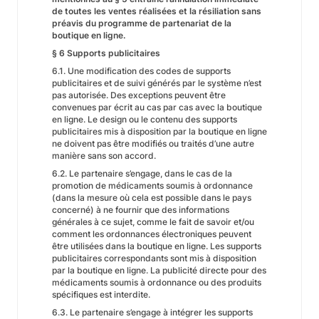
de toutes les ventes réalisées et la résiliation sans
préavis du programme de partenariat de la
boutique en ligne.
§ 6 Supports publicitaires
6.1. Une modification des codes de supports
publicitaires et de suivi générés par le système n’est
pas autorisée. Des exceptions peuvent être
convenues par écrit au cas par cas avec la boutique
en ligne. Le design ou le contenu des supports
publicitaires mis à disposition par la boutique en ligne
ne doivent pas être modifiés ou traités d’une autre
manière sans son accord.
6.2. Le partenaire s’engage, dans le cas de la
promotion de médicaments soumis à ordonnance
(dans la mesure où cela est possible dans le pays
concerné) à ne fournir que des informations
générales à ce sujet, comme le fait de savoir et/ou
comment les ordonnances électroniques peuvent
être utilisées dans la boutique en ligne. Les supports
publicitaires correspondants sont mis à disposition
par la boutique en ligne. La publicité directe pour des
médicaments soumis à ordonnance ou des produits
spécifiques est interdite.
6.3. Le partenaire s’engage à intégrer les supports