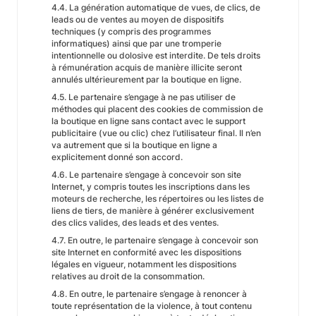
4.4. La génération automatique de vues, de clics, de
leads ou de ventes au moyen de dispositifs
techniques (y compris des programmes
informatiques) ainsi que par une tromperie
intentionnelle ou dolosive est interdite. De tels droits
à rémunération acquis de manière illicite seront
annulés ultérieurement par la boutique en ligne.
4.5. Le partenaire s’engage à ne pas utiliser de
méthodes qui placent des cookies de commission de
la boutique en ligne sans contact avec le support
publicitaire (vue ou clic) chez l’utilisateur final. Il n’en
va autrement que si la boutique en ligne a
explicitement donné son accord.
4.6. Le partenaire s’engage à concevoir son site
Internet, y compris toutes les inscriptions dans les
moteurs de recherche, les répertoires ou les listes de
liens de tiers, de manière à générer exclusivement
des clics valides, des leads et des ventes.
4.7. En outre, le partenaire s’engage à concevoir son
site Internet en conformité avec les dispositions
légales en vigueur, notamment les dispositions
relatives au droit de la consommation.
4.8. En outre, le partenaire s’engage à renoncer à
toute représentation de la violence, à tout contenu