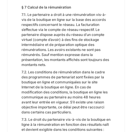
§ 7 Calcul de la rémunération
7.1. Le partenaire a droit à une rémunération vis-à-
vis de la boutique en ligne sur la base des accords
respectifs concernant le réseau. La facturation
s’effectue via le compte de réseau respectif. Le
partenaire dispose auprès du réseau d’un compte
virtuel (compte d’avoir) à des fins de stockage
intermédiaire et de préparation optique des
rémunérations. Les avoirs existants ne sont pas
rémunérés. Sauf mention expresse dans la
présentation, les montants affichés sont toujours des
montants nets.
7.2. Les conditions de rémunération dans le cadre
des programmes de partenariat sont fixées par la
boutique en ligne et communiquées sur le site
Internet de la boutique en ligne. En cas de
modification des conditions, la boutique en ligne les
communique au partenaire au moins 48 heures
avant leur entrée en vigueur. S’il existe une raison
objective importante, ce délai peut être raccourci
dans certains cas particuliers.
7.3. Le droit du partenaire vis-à-vis de la boutique en
ligne à la rémunération en fonction des résultats naît
et devient exigible dans les conditions suivantes :