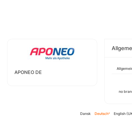
Allgeme
Allgemei
APONEO DE
no bran
Dansk
Deutsch
English (U
*