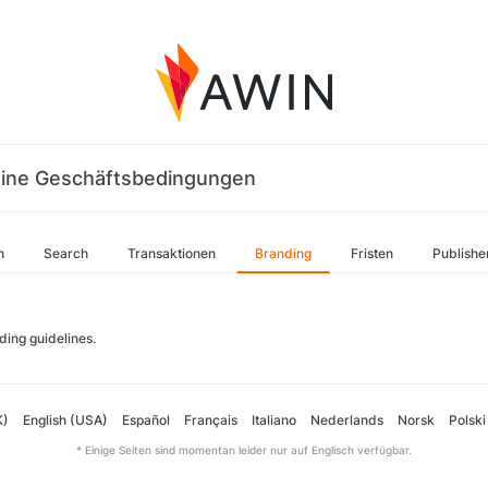
ine Geschäftsbedingungen
n
Search
Transaktionen
Branding
Fristen
Publishe
ding guidelines.
K)
English (USA)
Español
Français
Italiano
Nederlands
Norsk
Polski
* Einige Seiten sind momentan leider nur auf Englisch verfügbar.