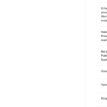
Erha
anz
Wort
mobi
Habe
Prov
mar
Bei 
Publ
Suc
Goo
Yah
Bing