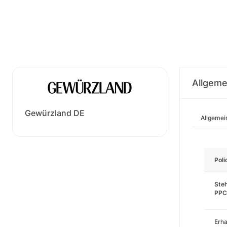
Allgeme
Gewürzland DE
Allgemei
Pol
Steh
PPC
Erha