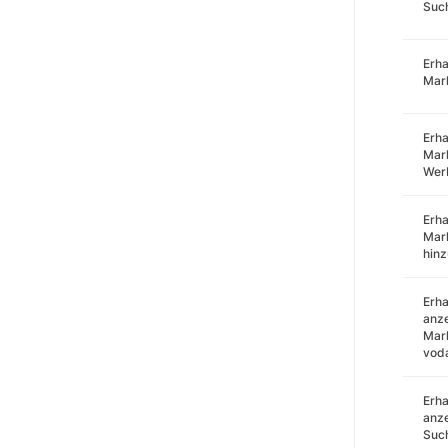
Such
Erha
Mar
Erha
Mark
Wer
Erha
Mar
hin
Erha
anze
Mark
voda
Erha
anze
Such