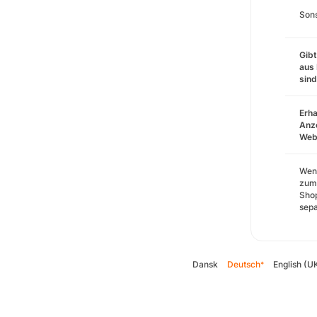
Sons
Gibt
aus 
sin
Erha
Anze
Webs
Wenn
zum 
Shop
sepa
Dansk
Deutsch
English (U
*